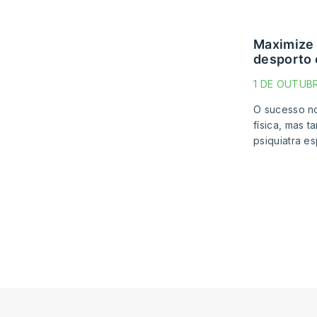
maximize o desempenho com psiquiatria do
desporto 
1 DE OUTUB
O sucesso n
física, mas 
psiquiatra e