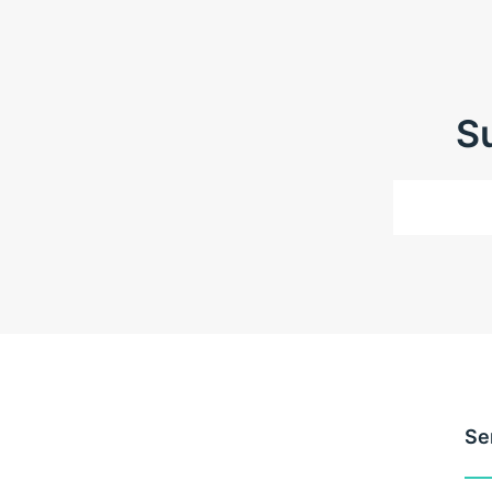
Se
N° de registo do estabelecimento:
E175269