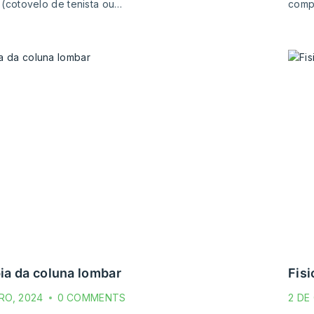
s (cotovelo de tenista ou…
comp
pia da coluna lombar
fis
RO, 2024
0 COMMENTS
2 DE