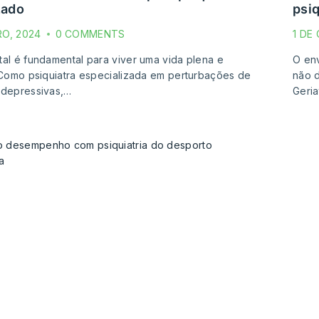
zado
psiq
RO, 2024
0 COMMENTS
1 DE
al é fundamental para viver uma vida plena e
O env
 Como psiquiatra especializada em perturbações de
não d
 depressivas,…
Geria