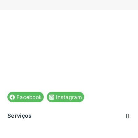
N° de registo do estabelecimento: E175269
Venha visitar-nos em:
Rua do Apolinário n,84
4590-543 Paços de Ferreira
Ver no mapa
Siga-nos em:
Facebook
Instagram
Serviços
Brevemente