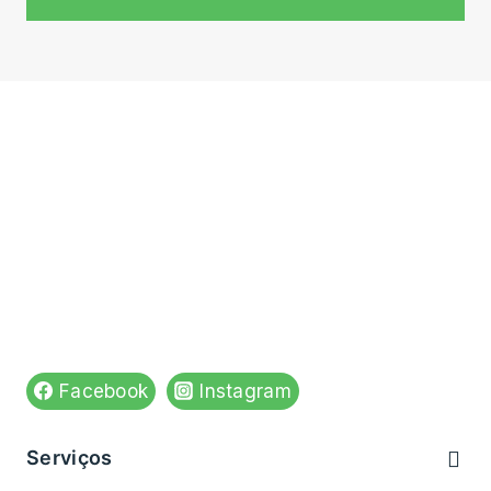
N° de registo do estabelecimento: E175269
Venha visitar-nos em:
Rua do Apolinário n,84
4590-543 Paços de Ferreira
Ver no mapa
Siga-nos em:
Facebook
Instagram
Serviços