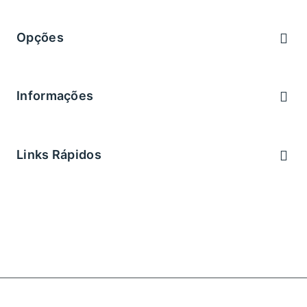
Brevemente
Opções
Brevemente
Informações
Brevemente
Links Rápidos
Privacidade
Cookies
Regras utilização
© 2026 All Rights Reserved. Developed By Fisioduo