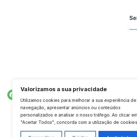
Se
N° de registo do estabelecimento:
E175269
Bre
Venha visitar-nos em:
Rua do Apolinário n,84
4590-543 Paços de Ferreira
Ver no mapa
Siga-nos em:
Valorizamos a sua privacidade
Facebook
Instagram
Utilizamos cookies para melhorar a sua experiência de
navegação, apresentar anúncios ou conteúdos
personalizados e analisar o nosso tráfego. Ao clicar e
"Aceitar Todos", concorda com a utilização de cookies