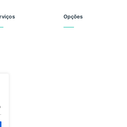
rviços
Opções
vemente
Brevemente
m
.