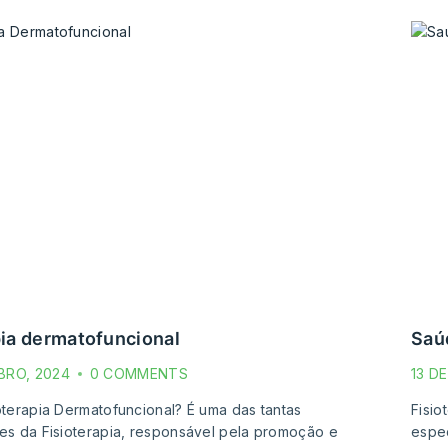
apia dermatofuncional
sa
BRO, 2024
0 COMMENTS
13 D
oterapia Dermatofuncional? É uma das tantas
Fisio
es da Fisioterapia, responsável pela promoção e
espec