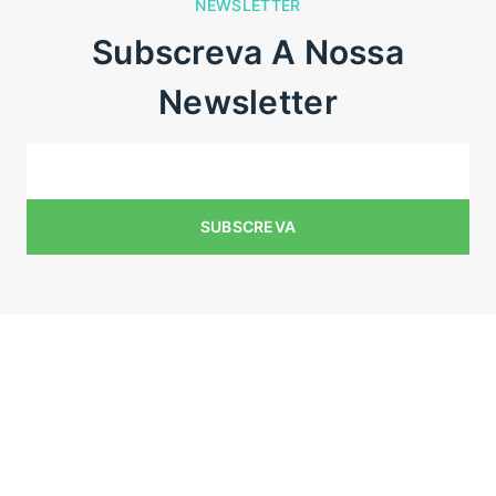
NEWSLETTER
Subscreva A Nossa
Newsletter
N° de registo do estabelecimento: E175269
Venha visitar-nos em:
Rua do Apolinário n,84
4590-543 Paços de Ferreira