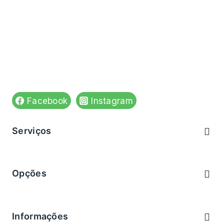
Venha visitar-nos em:
Rua do Apolinário n,84
4590-543 Paços de Ferreira
Ver no mapa
Siga-nos em:
Facebook
Instagram
Serviços
Brevemente
Opções
Brevemente
Informações