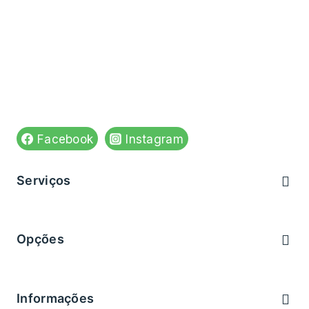
Venha visitar-nos em:
Rua do Apolinário n,84
4590-543 Paços de Ferreira
Ver no mapa
Siga-nos em:
Facebook
Instagram
Serviços
Brevemente
Opções
Brevemente
Informações