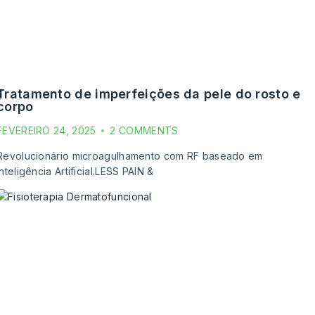
feições da pele do rosto e
corpo
FEVEREIRO 24, 2025
2 COMMENTS
Revolucionário microagulhamento com RF baseado em
Inteligência Artificial.LESS PAIN &