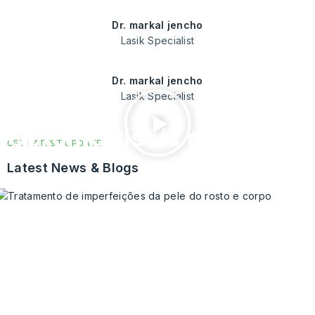
dr. markal jencho
Lasik Specialist
dr. markal jencho
Lasik Specialist
optometrist is eye doctor
GET LATEST UPDATE
Latest News & Blogs