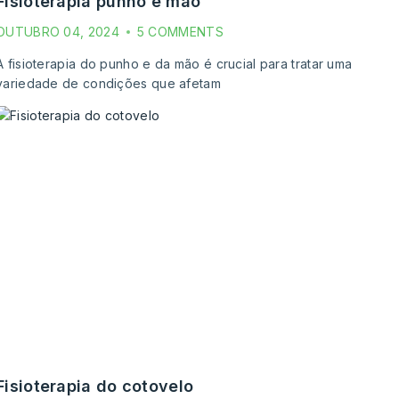
fisioterapia punho e mão
OUTUBRO 04, 2024
5 COMMENTS
A fisioterapia do punho e da mão é crucial para tratar uma
variedade de condições que afetam
fisioterapia do cotovelo